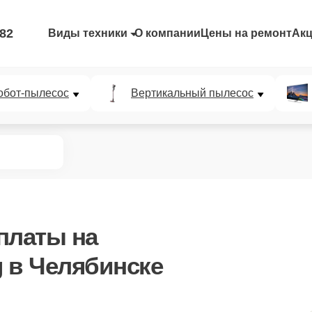
-82
Виды техники
О компании
Цены на ремонт
Ак
обот-пылесос
Вертикальный пылесос
 платы
на
 в Челябинске