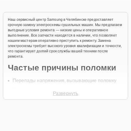
Наш сервисный центр Samsung в Челябинске предоставляет
срочную замену электросхемы сушильных машин. Мы предлагаем
выгодные условия ремонта — низкие цены и оперативное
выполнение. Все запчасти находятся в наличии, что позволяет
нашим мастерам оперативно приступить к ремонту. Замена
электросхемы требует высокого уровня квалификации и точности,
что гарантирует долгий срок службы вашей техники после
ремонта.
Частые причины поломки
Перепады напряжения, вызывающие поломку
Замыкание проводов
Развернуть
Повреждение компонентов
Перегрев устройства
Неисправность блока управления
Для начала ремонта свяжитесь с нами по телефону или оставьте
Заявку на сайте
. После этого специалист свяжется с вами в