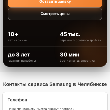
Оставить заявку
Смотреть цены
10+
45 тыс.
лет на рынке
отремонтировано устройств
до 3 лет
30 мин
гарантия на работы
бесплатная диагностика
Контакты сервиса Samsung в Челябинске
Телефон
Наши специалисты быстро вникнут в вопрос и