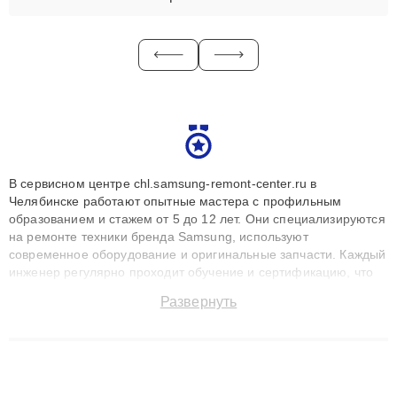
В сервисном центре chl.samsung-remont-center.ru в
Челябинске работают опытные мастера с профильным
образованием и стажем от 5 до 12 лет. Они специализируются
на ремонте техники бренда Samsung, используют
современное оборудование и оригинальные запчасти. Каждый
инженер регулярно проходит обучение и сертификацию, что
позволяет быстро и точноdiagnostikировать поломки и
Развернуть
восстанавливать технику с сохранением гарантии до 3 лет.
Наши мастера решают сложные случаи: от замены матриц и
материнских плат до ремонта после залития и восстановления
данных. Благодаря высокой квалификации и ответственному
подходу клиенты получают быстрый, качественный ремонт и
понятные объяснения по результатам диагностики.