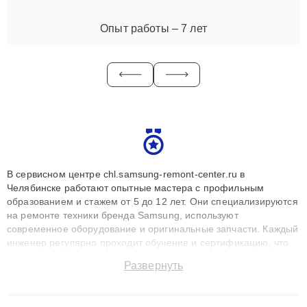
Опыт работы – 7 лет
В сервисном центре chl.samsung-remont-center.ru в
Челябинске работают опытные мастера с профильным
образованием и стажем от 5 до 12 лет. Они специализируются
на ремонте техники бренда Samsung, используют
современное оборудование и оригинальные запчасти. Каждый
инженер регулярно проходит обучение и сертификацию, что
позволяет быстро и точноdiagnostikировать поломки и
Развернуть
восстанавливать технику с сохранением гарантии до 3 лет.
Наши мастера решают сложные случаи: от замены матриц и
материнских плат до ремонта после залития и восстановления