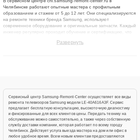
В сервисном центре chl.samsung-remont-center.ru в
Челябинске работают опытные мастера с профильным
образованием и стажем от 5 до 12 лет. Они специализируются
на ремонте техники бренда Samsung, используют
современное оборудование и оригинальные запчасти. Каждый
инженер регулярно проходит обучение и сертификацию, что
позволяет быстро и точноdiagnostikировать поломки и
Развернуть
восстанавливать технику с сохранением гарантии до 3 лет.
Наши мастера решают сложные случаи: от замены матриц и
материнских плат до ремонта после залития и восстановления
данных. Благодаря высокой квалификации и ответственному
подходу клиенты получают быстрый, качественный ремонт и
понятные объяснения по результатам диагностики.
Сервисный центр Samsung-Remont-Center осуществляет все виды
ремонта телевизоров Samsung модели LE-40A616A3F. Сервис
предлагает бесплатную консультацию, высокоточную диагностику
и фиксированные для всех клиентов цены. Передать технику на
обслуживание можно самостоятельно, а также через собственную
службу доставки компании, которая работает по всему городу
Челябинск. Действует услуга выезда мастера на дом или офис в
любое удобное время. Всем новым клиентам предоставляются