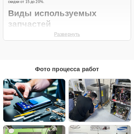
скидки от 15 до 20%.
Виды используемых
запчастей
Развернуть
Для ремонта телевизоров модели LE-40A616A3F предлагаются
как оригинальные комплектующие бренда Samsung, так и
качественные аналоги фирменных деталей. Выбор варианта
запчастей или качества аналогичных комплектующих всегда
остается за клиентом.
Как определиться с выбором запчастей:
Фото процесса работ
Если устройство свежей модели и есть планы на
активное использование устройства дольше
года, рекомендуется выбор оригинальных
запчастей.
При наличии планов в скором времени заменить
устройство на более современное, лучше
рассмотреть вариант с использованием
качественного аналога брендовой детали.
Так или иначе, при ремонте будут использованы исключительно