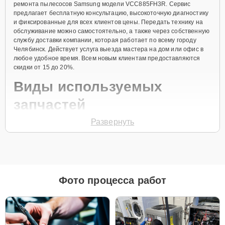
ремонта пылесосов Samsung модели VCC885FH3R. Сервис
предлагает бесплатную консультацию, высокоточную диагностику
и фиксированные для всех клиентов цены. Передать технику на
обслуживание можно самостоятельно, а также через собственную
службу доставки компании, которая работает по всему городу
Челябинск. Действует услуга выезда мастера на дом или офис в
любое удобное время. Всем новым клиентам предоставляются
скидки от 15 до 20%.
Виды используемых
запчастей
Развернуть
Для ремонта пылесосов модели VCC885FH3R предлагаются как
оригинальные комплектующие бренда Samsung, так и
качественные аналоги фирменных деталей. Выбор варианта
запчастей или качества аналогичных комплектующих всегда
остается за клиентом.
Как определиться с выбором запчастей:
Фото процесса работ
Если устройство свежей модели и есть планы на
активное использование устройства дольше
года, рекомендуется выбор оригинальных