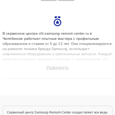
В сервисном центре chl.samsung-remont-center.ru в
Челябинске работают опытные мастера с профильным
образованием и стажем от 5 до 12 лет. Они специализируются
на ремонте техники бренда Samsung, используют
современное оборудование и оригинальные запчасти. Каждый
инженер регулярно проходит обучение и сертификацию, что
позволяет быстро и точноdiagnostikировать поломки и
Развернуть
восстанавливать технику с сохранением гарантии до 3 лет.
Наши мастера решают сложные случаи: от замены матриц и
материнских плат до ремонта после залития и восстановления
данных. Благодаря высокой квалификации и ответственному
подходу клиенты получают быстрый, качественный ремонт и
понятные объяснения по результатам диагностики.
Сервисный центр Samsung-Remont-Center осуществляет все виды